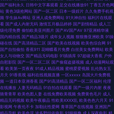
国产福利永久
日韩中文字幕观看
足交在线播放91
丁香五月色网
屄网导航 激情综合色情 欧美性色网 午夜寂寞老司机 亚洲色情一二区 91自都
站
黄色3级抢网站
国产一区二区
日本一级婬片
久久免费手机视
频
学生妹Av网站
亚洲人成免费网站
91大神自拍
福利片在线观
在线 99这里 国产AB高清 老湿影院V48 欧美亚洲 影音先锋色情电影 超碰在
看
国产成人内射无码
激情五月极品婷婷
国产剧情精品
成人三
级伦理免费
偷怕欧美亚州图片
国产AV国产AV
97亚洲精华液
线中文 精品一欧美一综合 久热这里 日本女V素人妻 91国产精选优质 国产乱
国内精自线
国产精品3级片
成年女人视频
狠狠撸亚洲欧美
91操
碰在线
国产高清精品二区
国产欧美在线视频
欧美色综合网
91
轮久久 老司机亚洲 人妖射精视频 91黄色软件 成人黄色网 韩国激情网 老司机
国产自拍偷拍
香蕉911
花蝴蝶看片免费
白丝美女免费网站
欧美
女人与动物交
国产精品无码电影
91插插库
97超碰大香蕉
户外
大香蕉 日韩123AV 日韩精品第三页 AV操逼网 成人韩国在线看A 欧美性爱18
自慰影院
国产一区二区二区
国产偷窥盗摄视频
成人动漫网站观
看
欧美第一页夜夜
91成人精品视频
蜜桃爱爱视频
乱伦熟女五
五月天色婷姐 伊人韩国操 av激情片 超碰熟女 www污91 欧美草逼网 日本成
月天
91香蕉视
福利在线视频直播
一区xxxxx
岛国大片免费视
频
一道日本亚洲香蕉
国产91高清精品
国产一区二区福利
伦理
人大片 亚洲日逼视频 91秒拍网 91网页在线看 大香蕉少妇 韩国三级片小视频
在线播放
人妻无码精品
91自拍在线观看
国产一级片内射
夜夜
骑青青草
欧美色图人妻
在线免费欧美视频
免费黄色毛片
成人
青青草原福利网 超碰人人草人人干 天天干精品 2026在线h网 91在线观看原
精品无码视频
欧美午夜极品
性欧美ⅩⅩⅩⅩ乱
欧美色色六月天
91
影视网
午夜伦不卡
加勒比性爱网
青草国产在线视频
亚洲国产
创 国产国产 九九伊人av 日韩久久推油 午夜AV导航在线 91美眉网 超碰毛片
精品导航
欧美色淫
波多野结依电影
91狠狠撸
成人深夜电影
精