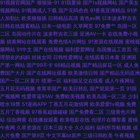
91视频官网国产
狠狠操-91
91我要操
国产ts视频网站
国产美女
视频网站
91视频成人下载
国产无码色色
91香蕉亚洲精品
91伊
人加勒比
欧美狠狠插
日韩精品高清
黄色av网
日本波多野吉衣
日韩在线观看精品
日本一级电影
久草网页
97免费艹
岛国一区
二区
岛国动作片在
波多野吉衣三级
亚洲AV一卡
在线免费小视
频
搞黄网站在线观看
免费色情A片网扯
91资源在线视频
蜜桃视
频网站
91中文
国产在线视频
福利爱爱网址
岛国搬运工首页
伦
理朋友的妈妈
丝袜女同
日韩性爱网址
在线观看日本黄
亚洲国
产第一网站
国产99不卡
66精品视频
国产精品探花一区
成人免
费国产大片
国产在线网址观看
欧美激情日韩
国产精品无码亚洲
国产一区二区黄片
喷潮一区
福利姬足交在线看
成人午夜网址
五月花无码视频
青青草国产
欧美日韩乱
国产屁屁第一页
91国
产视频网
性爱草逼91AV
免费欧美视频
欧美岛国一区二区
少妇
喷水18禁
51漫画APP
丁香五月花激情网
欧美爱爱tv视频
免费
五月丁香视频
97香蕉超级碰碰
国产免费看二区
三级黄色片网
站
综合网黄
在线播放观看
欧美电影在线
伦理片在哪里看
蜜桃
午夜网
久草资源在
日本三级大全
久久福利
福利所导航视频
成
人片免费
国产第9页
中文字幕bt原声
三级日韩欧美
午夜视频