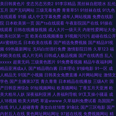
美日韩黄色片
变态另态另类2
91李宗精品
黑丝袜自慰喷水
乱伦
五月
国产无码网站
三级无毒免费
青青草51
91丝袜在线
91九色
在线观看
91插
成人中文字幕免费
成年人网站视频
免费在线影
院
日本欧美第一页
国产ts在线观看
午夜影院国产在线
91操在
线观看
日韩在线播放视频
成人大片一级天天
内射性爱网址大全
欧美社区第一页
欧美在线视频播放
91视频污污污
超碰在线公开
AV蜜桃吃瓜
日本欧美在线看
国产精选免费视频
国产精品91视
频
69热最新网址
无码白丝强行免费
激情影院日韩
久草123
福
利欧美在线
成人片无码
日韩成人极品视频
国产在线诱惑
乱人
xxxxx
超黄无码
三级黄色图片
91免费看视频
精品午夜福利网
精品亚洲成a人
国产精品萌白酱
日本理论
91操电影
91一区
成
人精品无
91国产小视频
日韩美女免费直播
A片网站网址
激情文
学色
国产主播第37页
青久青青
日本精品在线播放
三级A片
国
产日韩亚洲综合
91短视频网站
欧美骚网站
丁香五月天亚洲
欧
美大粗吊人妖
深夜福利亚洲
人兽福利导航
91叉叉操小骚逼
成
人18视频
欧美大鸡吧
草逼wwww
久草福利免费试看
岛国国产
在线
91人人超碰青青
美女白丝18禁
91肏比
国产三区电影
国产
内射后入在线
黄色网址网站网址
97超在线视
免费视频网站
精