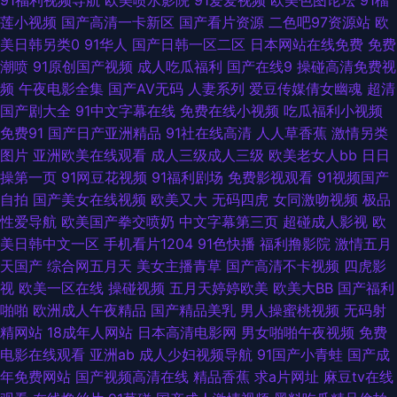
91福利视频导航
欧美喷水影院
91爱爱视频
欧美色图论坛
91榴
莲小视频
国产高清一卡新区
国产看片资源
二色吧97资源站
欧
肥婆p 丝袜第一页在线 亚洲爱爱永久网站 91撸啊撸 97在线超碰丝袜 超碰青
美日韩另类0
91华人
国产日韩一区二区
日本网站在线免费
免费
潮喷
91原创国产视频
成人吃瓜福利
国产在线9
操碰高清免费视
草 国产高清av 美女超碰 日韩精品第四页 天天干免费看 亚洲五夜剧场 97視
频
午夜电影全集
国产AV无码
人妻系列
爱豆传媒倩女幽魂
超清
国产剧大全
91中文字幕在线
免费在线小视频
吃瓜福利小视频
頻 超碰在线cop 户外露出自慰小说 久久综合成人 欧美日韩国内 日韩一区二
免费91
国产日产亚洲精品
91社在线高清
人人草香蕉
激情另类
图片
亚洲欧美在线观看
成人三级成人三级
欧美老女人bb
日日
区 91桃色神马 国产乱子伦精品 欧美五级a五级 亚洲成人一二三 91看片免费
操第一页
91网豆花视频
91福利剧场
免费影视观看
91视频国产
自拍
国产美女在线视频
欧美又大
无码四虎
女同激吻视频
极品
下载 99热深夜操逼网 成人另类免费视频 久草精品伦理 香蕉污视频破解版 超
性爱导航
欧美国产拳交喷奶
中文字幕第三页
超碰成人影视
欧
美日韩中文一区
手机看片1204
91色快播
福利撸影院
激情五月
碰男人 免费抖阴在线 青娱乐最新地址 亚洲色图私拍91 91黄色视频精品 激情
天国产
综合网五月天
美女主播青草
国产高清不卡视频
四虎影
视
欧美一区在线
操碰视频
五月天婷婷欧美
欧美大BB
国产福利
福利影院 欧美日韩卡1 天美3级片 91日在线 超碰日日干 老司机av影院 青青
啪啪
欧洲成人午夜精品
国产精品美乳
男人操蜜桃视频
无码射
精网站
18成年人网站
日本高清电影网
男女啪啪午夜视频
免费
青青大香蕉 亚洲色图偷拍网 91夫妻小视频 avav制服丝袜 东方AV正在进入
电影在线观看
亚洲ab
成人少妇视频导航
91国产小青蛙
国产成
年免费网站
国产视频高清在线
精品香蕉
求a片网址
麻豆tv在线
黄网123 欧美色图色色 91青草娱乐 黄色影片免费 欧美操日本 伊人久久综合