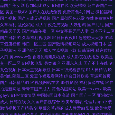
品国产美女剃毛
加勒比熟女
91碰在线
欧美裸模
萌白酱国产一
国产黑料 亚洲天堂视频网 97视频国产 大香蕉草木狼人 精品视频 欧美丝袜人
区
美国一级AV
国产人在线成免费
免费黄色A片网址
微拍福利
国产视频
国产人成无码视频
国产原创区色花堂
在线免费黄A片
妖 五月婷婷影院 亚洲欧美ts热舞 97干在线视频 大香蕉伊人粉红 美女搞逼 欧
久草福利
乱伦家庭
成人午夜免费视频
人妖射精
国产屁屁
国产
精品天干天
国产精品午夜一区
中文字幕无码人妻
日本不卡二区
美胖老太BβW 人操人碰 综合激情av 91资源站 A片网扯 国产精品美女av 欧
国产日韩91
久草福利视频网
91日日夜夜91
超碰碰天天操
91草
草酒店视频
韩日一区二区
国产激情视频网站
成人视频日本
茄
美性V 熟女91 在线观看伦理 91欧美色色 A级无毛 久草资源在线视频 欧美激
子视频污
亚洲色欲天天
成人丝瓜视频下载
日韩逼网
精东传媒
入口
黄wwww色
香港伦理电影在线
成人影院在线播放
欧美足
情28p 三级网站 91传媒免费看 91免费看片白丝 豆花日韩精品 黄色视频网址
交一区二区
91视频电影
另类四虎
亚洲东京热
国产不卡在线
91
九色视频
日本天堂视频导航
日本三级光棍影院
91大神精品
欧
大全 男人色导航 人妖手慰网站 午夜视频97 91破解网官网 少妇在线导航社区
美怡红院院二区
爱豆传媒观看网站
综合日韩欧美
草逼网首页
国产日韩精品91
91视频网站在线
69性影院
福利资源在线
91自
国产51视频 欧美性生话 深夜浮力视频 五月丁香婷婷天堂 国产精品51 国产激
拍最新网址
青青草国产成人
黄色岛国网站
欧美一xxxxx
欧美
gayv
91色情激情网
中国韩国日本高清
国产国产一区
亚洲欧洲
情综合一区 香焦网站 AV新入口 成人在线69 日韩有码另类精品 亚洲综合日
成人
日韩在线
久久国产影视综合
欧美69潮喷
伦理片app下载
激情视频国产精品
91草莓久草超碰
成人性爱aa影院
欧美性爱
韩在线 97超碰在线人人 91九色熟女泻火 国产精品怕怕视频 五月天大香蕉婷
插插
欧美日韩色黄片
91草莓影院
午夜电影网久久
国产丝袜美