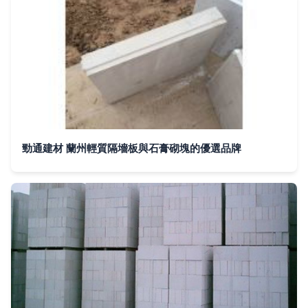
勁通建材 蘭州輕質隔墻板與石膏砌塊的優選品牌