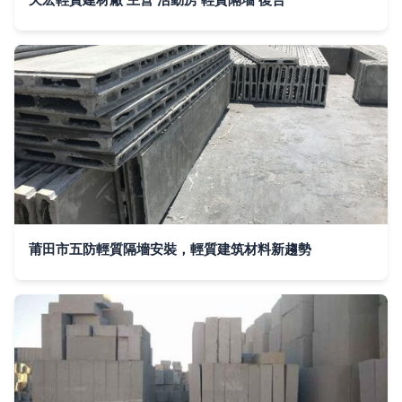
莆田市五防輕質隔墻安裝，輕質建筑材料新趨勢