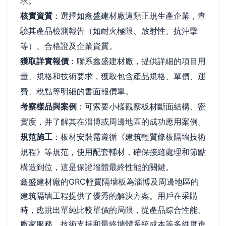
求。
核實資質
：選擇如鑫盛建材廠這類正規生產企業，查
驗其產品檢測報告（如耐火極限、放射性、抗沖擊
等）、合格證及企業資質。
獲取詳實報價
：聯系鑫盛建材廠，提供詳細的項目用
量、規格和技術要求，獲取包含產品規格、單價、運
費、稅點等明細的書面報價單。
考察樣品與案例
：可索要小樣觀察板材斷面結構、密
實度，并了解其在淄博或周邊地區的成功應用案例。
規范施工
：板材安裝需遵循《建筑輕質條板隔墻技術
規程》等規范，使用配套輔材，確保接縫處理和節點
構造到位，這是保證墻體最終性能的關鍵。
鑫盛建材廠的GRC輕質隔墻板為淄博及周邊地區的
建筑隔墻工程提供了優秀的解決方案。用戶在采購
時，應跳出單純比較單價的局限，從產品綜合性能、
廠家服務、技術支持和最終墻體系統成本等多維度進