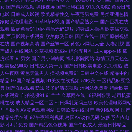
女
国产精彩视频
操碰视屏
国产福利在线
91久久影院
免费日韩
91黄色视屏 91素人在线 97人人舔 岛国电影导航 精品视频资源 欧洲激情人妻
电影
日韩成人影视
欧美精品性交
午夜宅男免费
另类亚洲色情
家庭乱伦理电影
91草B草B视频
国产精品熟女一
国产巨乳在线
四虎影院欧美激情 伊人网成人在线 91国自在线播放 成人咪咪网 成人AV社区
观看
四虎免费91
国内精品无码短片
超碰成人操操
欧美猛交视
频
西瓜影院在线观看
欧美做受日韩
国产在线一
国产原创视频
影院 男女操视频网站 人人槽人人 伊人狠狠干 av天堂色情 户外露出 男人天
在线
国产视频高清
国产丝袜一区
黄色av网址大全
人妻乱视
国
产成人在线网站
久草视频资源站
综合五月香
成人app在线
四
堂成人AV 欧洲诱惑影院 91fuli在线 AV天堂老司机 超碰碰碰aV 福利在线 海
虎试看
91男女
国产男小鲜肉同
福利影院网站
激情五月天色色
欧美极品电影
日韩成人第一页
国产日韩欧美电影
久久机热
成
角社区porn 探花女上位 91探花黄色视频 成人淫移在线观看 国产视频传媒色
人午夜网
黄色天堂男人
操视频免费91
日韩中文在线
精品中的
精品
97国产精品视频
91美女在线视频
51欧美
一区精品麻豆经
人人摸人人换 人人肏人人 97草碰 大香蕉视频99 海角社区最新网址 91黄色
典
国产在线观看资源
波多野洁衣视频
污网站免费看
特级欧美
在线观看
自拍视频91
91艹艹
久草网在线
18福利影院
老司机蜜
网入口一 岛国三级片 久久肏逼网 欧美性爱第1页 四虎AⅤ 91tv官网 超碰碰免
桃在线
成人精品一区二区
韩日爆乳无码三级
欧美伦理电影网站
艹艹操操
AV黄色观看网站
日韩欧美在线国产
新91视频网
国产
费人妻 国产精产国品一区 激情五月天社区 欧美A级性交大片 日本成人导航
精品分类在线
97午夜福利视频
岛国AV动作无码
波多野吉依电
影
小h片免费
国产精品色色视屏
国产午夜成人
最新日韩精品
三级片av在线 51国产成人自拍 菠萝AV免费 韩国激情四射 久久鲁鲁 欧美大