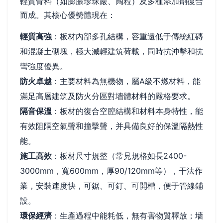
輕質骨料（如膨脹珍珠巖、陶粒）及多種添加劑復合
而成。其核心優勢體現在：
輕質高強
：板材內部多孔結構，容重遠低于傳統紅磚
和混凝土砌塊，極大減輕建筑荷載，同時抗沖擊和抗
彎強度優異。
防火卓越
：主要材料為無機物，屬A級不燃材料，能
滿足高層建筑及防火分區對墻體材料的嚴格要求。
隔音保溫
：板材的復合空腔結構和材料本身特性，能
有效阻隔空氣聲和撞擊聲，并具備良好的保溫隔熱性
能。
施工高效
：板材尺寸規整（常見規格如長2400-
3000mm，寬600mm，厚90/120mm等），干法作
業，安裝速度快，可鋸、可釘、可開槽，便于管線鋪
設。
環保經濟
：生產過程中能耗低，無有害物質釋放；墻