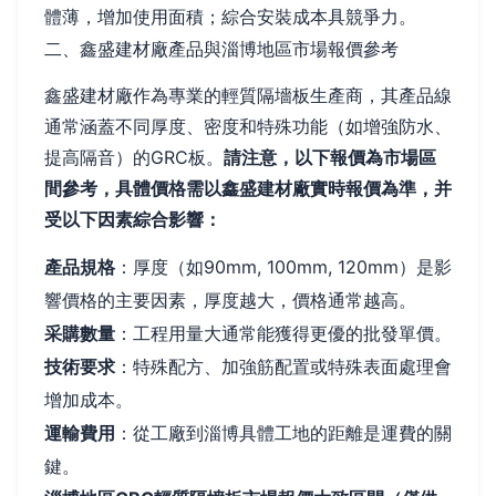
體薄，增加使用面積；綜合安裝成本具競爭力。
二、鑫盛建材廠產品與淄博地區市場報價參考
鑫盛建材廠作為專業的輕質隔墻板生產商，其產品線
通常涵蓋不同厚度、密度和特殊功能（如增強防水、
提高隔音）的GRC板。
請注意，以下報價為市場區
間參考，具體價格需以鑫盛建材廠實時報價為準，并
受以下因素綜合影響：
產品規格
：厚度（如90mm, 100mm, 120mm）是影
響價格的主要因素，厚度越大，價格通常越高。
采購數量
：工程用量大通常能獲得更優的批發單價。
技術要求
：特殊配方、加強筋配置或特殊表面處理會
增加成本。
運輸費用
：從工廠到淄博具體工地的距離是運費的關
鍵。