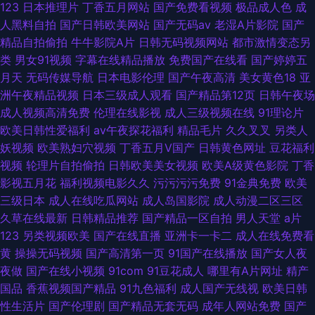
123
日本推理片
丁香五月网站
国产免费看视频
极品成人色
成
人黑料自拍
国产日韩欧美网站
国产无码av
老湿A片影院
国产
精品自拍偷拍
牛牛影院A片
日韩无码视频网站
都市激情变态另
类
男女91视频
字幕在线精品播放
免费国产在线看
国产婷婷五
月天
无码传媒导航
日本电影伦理
国产午夜高清
美女黄色18
亚
洲午夜精品视频
日本三级成人观看
国产精品第12页
日韩午夜场
成人视频高清免费
伦理在线影视
成人三级视频在线
91理论片
欧美日韩性爱福利
av午夜探花福利
精品毛片
久久叉叉
另类人
妖视频
欧美熟妇穴视频
丁香五月V国产
日韩黄色网址
豆花福利
视频
轮理片自拍偷拍
日韩欧美美女视频
欧美A级黄色影院
丁香
影视五月花
福利视频电影久久
污污污污免费
91金典免费
欧美
三级日本
成人在线吃瓜网站
成人岛国影院
成人动漫二区三区
久草在线最新
日韩精品推荐
国产精品一区自拍
男人天堂
a片
123
另类视频欧美
国产在线直播
亚洲卡一卡二
成人在线免费看
黄
操操无码视频
国产高清第一页
91国产在线播放
国产女人夜
夜做
国产在线小视频
91com
91豆花成人
哪里有A片网址
精产
国品
香蕉视频国产精品
91九色福利
成人国产无线视
欧美日韩
性生活片
国产伦理剧
国产精品无套无码
成年人网站免费
国产