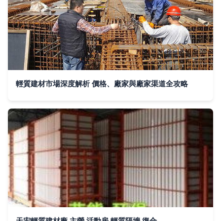
輕質建材市場深度解析 價格、廠家與廠家渠道全攻略
天宏輕質建材廠 主營 活動房 輕質隔墻 復合