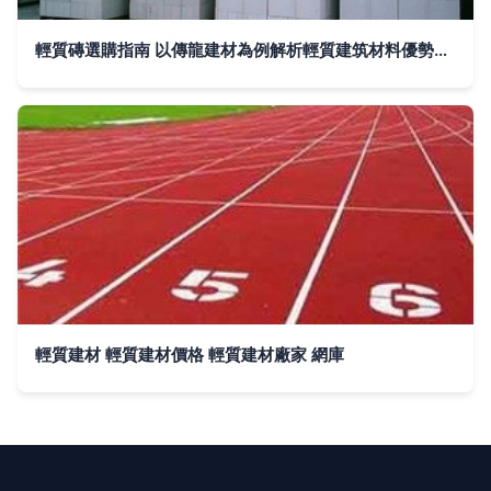
輕質磚選購指南 以傳龍建材為例解析輕質建筑材料優勢與市場行情
輕質建材 輕質建材價格 輕質建材廠家 網庫