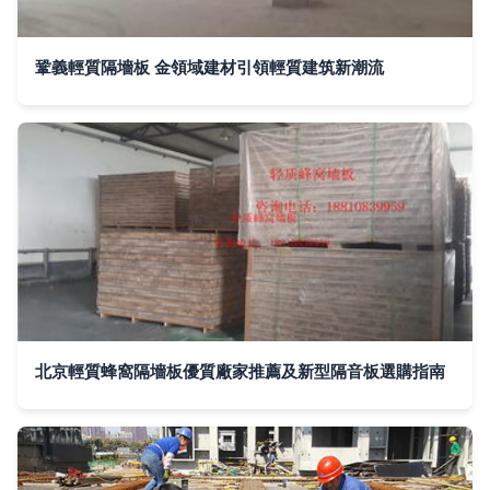
鞏義輕質隔墻板 金領域建材引領輕質建筑新潮流
北京輕質蜂窩隔墻板優質廠家推薦及新型隔音板選購指南