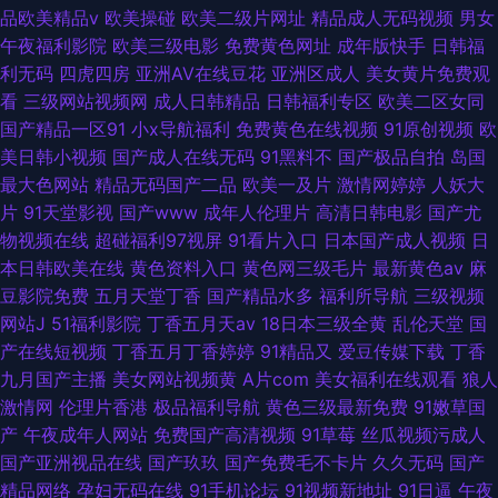
品欧美精品v
欧美操碰
欧美二级片网址
精品成人无码视频
男女
午夜福利影院
欧美三级电影
免费黄色网址
成年版快手
日韩福
利无码
四虎四房
亚洲AV在线豆花
亚洲区成人
美女黄片免费观
看
三级网站视频网
成人日韩精品
日韩福利专区
欧美二区女同
国产精品一区91
小x导航福利
免费黄色在线视频
91原创视频
欧
美日韩小视频
国产成人在线无码
91黑料不
国产极品自拍
岛国
最大色网站
精品无码国产二品
欧美一及片
激情网婷婷
人妖大
片
91天堂影视
国产www
成年人伦理片
高清日韩电影
国产尤
物视频在线
超碰福利97视屏
91看片入口
日本国产成人视频
日
本日韩欧美在线
黄色资料入口
黄色网三级毛片
最新黄色av
麻
豆影院免费
五月天堂丁香
国产精品水多
福利所导航
三级视频
网站J
51福利影院
丁香五月天av
18日本三级全黄
乱伦天堂
国
产在线短视频
丁香五月丁香婷婷
91精品又
爱豆传媒下载
丁香
九月国产主播
美女网站视频黄
A片com
美女福利在线观看
狼人
激情网
伦理片香港
极品福利导航
黄色三级最新免费
91嫩草国
产
午夜成年人网站
免费国产高清视频
91草莓
丝瓜视频污成人
国产亚洲视品在线
国产玖玖
国产免费毛不卡片
久久无码
国产
精品网络
孕妇无码在线
91手机论坛
91视频新地址
91日逼
午夜