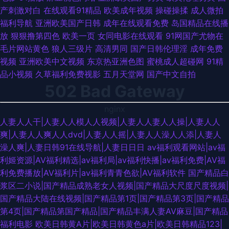
产刺激对白
在线观看91精品
欧美成年视频
操碰操揉
成人微拍
福利导航
亚洲欧美国产日韩
成年在线观看免费
岛国精品在线播
放
狠狠撸第四色
欧美一页
女同电影在线观看
91网国产尤物在
毛片网站黄色
狼人三级片
高清男同
国产日韩伦理淫
成年免费
视频
亚洲欧美中文视频
东京热亚洲色图
蜜桃成人超碰网
91精
品小视频
久草福利免费视影
五月天堂网
国产中文自拍
502 Bad Gateway
nginx
人妻人人干|人妻人人模人人视频|人妻人人妻人人操|人妻人人
爽|人妻人人爽人人dvd|人妻人人摇|人妻人人澡人人添|人妻人
澡人爽|人妻日韩91在线导航|人妻日日日
av福利观看网站|av福
利姬资源|AV福利精选|av福利局|av福利快播|av福利免费|AV福
利免费播放|AV福利片|av福利青青色欲|AV福利软件
国产精品白
浆区二小说|国产精品成熟老女人视频|国产精品大尺度尺度视频|
国产精品大陆在线视频|国产精品第1页|国产精品第3页|国产精品
第4页|国产精品第国产精品|国产精品丰满人妻AV麻豆|国产精品
福利电影
欧美日韩黄A片|欧美日韩黄色a片|欧美日韩精品123|