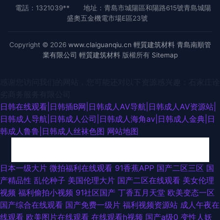
電話：1321039**
地址：青島市城陽區和陽路615號青島城陽
盛奧五金機電市場E區23號
Copyright © 2026
www.claiguanqiu.cn
輕質建筑材料
青島南順管
業有限公司
輕質建筑材料
版權所有
Sitemap
感谢您访问我们的网站，您可能还对以下资源感兴趣：石家庄诠
劣商务服务有限公司
日韩在线观看|日韩插B网|日韩成人AV导航|日韩成人AV资源站|
日韩成人导航|日韩成人公司|日韩成人海角av|日韩成人金典|日
韩成人鲁鲁|日韩成人丝袜色图
网站地图
日韩精品区 黑丝小萝莉被后入 97AV导航 福利成人在线 久久国内精品 美女
日本一级大片
微拍福利在线观看
91香蕉APP
国产二区三区
国
产精品性
乱伦种子
美国伦理大片
国产二区在线观看
美女伦理
微拍福利 欧美性福利影院 午夜插逼网址网站 东京热网页版 久久在线伊人 午
视频
福利偷拍小视频
91社区国产
丁香五月天堂
欧美变态一区
国产综合在线观看
国产免费一级片
福利视频资源站
成人午夜在
夜91 91在线视频免费 成人探花av 51国产精品 久久福利站 日韩三级国产 肏
线观看
欧美图片在线观看
在线观看h视频
国产a级0
变性人妖