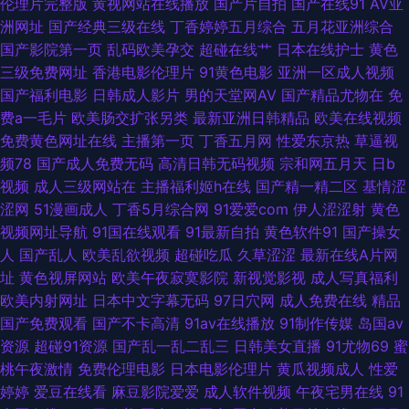
伦理片完整版
黄视网站在线播放
国产片自拍
国产在线91
AV亚
洲网址
国产经典三级在线
丁香婷婷五月综合
五月花亚洲综合
www超碰在线 韩国AⅤ中文字幕 欧美轮理 深夜老司机 人妻激情另类 俺去也
国产影院第一页
乱码欧美孕交
超碰在线艹
日本在线护士
黄色
三级免费网址
香港电影伦理片
91黄色电影
亚洲一区成人视频
激情四射 欧美色图20p 丝袜足交国产 91白虎免费观看 国产精品欧美二区 久
国产福利电影
日韩成人影片
男的天堂网AV
国产精品尤物在
免
费a一毛片
欧美肠交扩张另类
最新亚洲日韩精品
欧美在线视频
久伊人射 日本少妇视频 伊人99 99人妻草 人妖ts网址 91福利com 导航av 韩
免费黄色网址在线
主播第一页
丁香五月网
性爱东京热
草逼视
频78
国产成人免费无码
高清日韩无码视频
宗和网五月天
日b
国av理论午夜 69国精品 超碰不卡网站 日韩黄色三级影院 91网址在线观看
视频
成人三级网站在
主播福利姬h在线
国产精一精二区
基情涩
涩网
51漫画成人
丁香5月综合网
91爱爱com
伊人涩涩射
黄色
另类图片视频 91看片免费 麻豆网站 91资源在线观看 老司机福利电影院 日韩
视频网址导航
91国在线观看
91最新自拍
黄色软件91
国产操女
人
国产乱人
欧美乱欲视频
超碰吃瓜
久草涩涩
最新在线A片网
成网 97超碰无码 福利所av 久久综合青青草 日本激情自拍 亚州色图 91在线
址
黄色视屏网站
欧美午夜寂寞影院
新视觉影视
成人写真福利
欧美内射网址
日本中文字幕无码
97日穴网
成人免费在线
精品
免费版 欧美午夜剧场 91人人草 老司机肏屄 伊人成人电影 AV黄色天堂网 国
国产免费观看
国产不卡高清
91av在线播放
91制作传媒
岛国av
资源
超碰91资源
国产乱一乱二乱三
日韩美女直播
91尤物69
蜜
产情侣av 免费看片操
桃午夜激情
免费伦理电影
日本电影伦理片
黄瓜视频成人
性爱
婷婷
爱豆在线看
麻豆影院爱爱
成人软件视频
午夜宅男在线
91