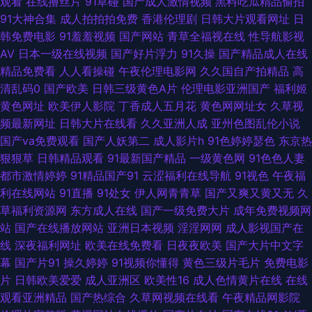
观看
在线撸丝片
91草碰
国产成人激情视频
黑料吃瓜精品偷拍
91大神合集
成人拍拍拍免费
香港伦理剧
日韩大片观看网址
日
精品 超碰99久99 国产精品毛片 久久精品青青草 青娱乐福利导航 51国产精
韩免费电影
91羞羞视频
国产网站
青草全福视在线
性导航影视
AV
日本一级在线视频
国产好片浮力
91久操
国产精品成人在线
品 91n在线观看 极品五月花综合 深夜福利社区 91狼友网操操 www欧美91
精品免费看
人人看操碰
午夜伦理电影网
久久国自产拍精品
高
清乱码0
国产欧美
日韩三级黄色A片
伦理电影亚洲国产
福利姬
精品福利局 欧美色图91看片 少妇前吃后入 一区二还精品 欧美日韩人妻交换
黄色网址
欧美伊人影院
丁香成人五月花
黄色网网址女
久草视
频最新网址
日韩大片在线看
久久亚洲人成
亚州色图乱伦小说
亚洲爱爱影院免费 久久草国产精品 日本人妖色网站 亚洲成人A片 97国产视
国产va免费观看
国产人妖第二
成人影片h
91色婷婷瑟色
东京热
狠狠草
日韩精品观看
91最新国产精品
一级黄色网
91色色人妻
频 成人精品免费网 精品在线视频 日韩精品免费观看 久久草热婷首页 国产1
都市激情婷婷
91精品国产91
云涩福利在线导航
91视色
午夜福
利在线网站
91直播
91处女
伊人网青青草
国产又爽又黄又无
久
页 少妇四虎一线天 伊人三级片 97色com 东京热图区 后入大屁股少妇 女同
草福利资源网
东方成人在线
国产一级免费大片
成年免费视频网
站
国产在线播放网站
亚洲日本视频
淫淫网网
成人影视国产在
网站 熟妇的抽插 超碰51 青娱乐老司机分类 中文字幕内射 国产91免 久草夜
线
深夜福利网址
欧美在线免费看
日夜夜欧美
国产大片中文字
幕
国产片91
操久婷婷
91视频你懂得
黄色三级片毛片
免费电影
福利 青青草视频 五月丁香婷成人网 91n在线入口 AV福利页 国产三级片在线
片
日韩欧美爱爱
成人亚洲区
欧美性16
成人色情黄片在线
在线
观看亚洲精品
国产热综合
久草网视频在线看
午夜精品网影院
看 五月香福利网首頁 超碰人妻在线 黄色网战 欧美老妇BB系列 深夜激情影院