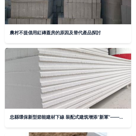
農村不提倡用紅磚蓋房的原因及替代產品探討
忠縣環保新型節能建材下線 裝配式建筑增添“新軍”——輕質建筑材料的綠色升級之路