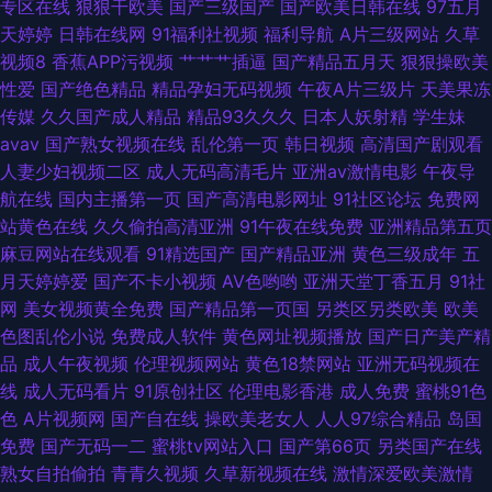
专区在线
狠狠干欧美
国产三级国产
国产欧美日韩在线
97五月
天婷婷
日韩在线网
91福利社视频
福利导航
A片三级网站
久草
视频8
香蕉APP污视频
艹艹艹插逼
国产精品五月天
狠狠操欧美
性爱
国产绝色精品
精品孕妇无码视频
午夜A片三级片
天美果冻
传媒
久久国产成人精品
精品93久久久
日本人妖射精
学生妹
avav
国产熟女视频在线
乱伦第一页
韩日视频
高清国产剧观看
人妻少妇视频二区
成人无码高清毛片
亚洲av激情电影
午夜导
航在线
国内主播第一页
国产高清电影网址
91社区论坛
免费网
站黄色在线
久久偷拍高清亚洲
91午夜在线免费
亚洲精品第五页
麻豆网站在线观看
91精选国产
国产精品亚洲
黄色三级成年
五
月天婷婷爱
国产不卡小视频
AV色哟哟
亚洲天堂丁香五月
91社
网
美女视频黄全免费
国产精品第一页国
另类区另类欧美
欧美
色图乱伦小说
免费成人软件
黄色网址视频播放
国产日产美产精
品
成人午夜视频
伦理视频网站
黄色18禁网站
亚洲无码视频在
线
成人无码看片
91原创社区
伦理电影香港
成人免费
蜜桃91色
色
A片视频网
国产自在线
操欧美老女人
人人97综合精品
岛国
免费
国产无码一二
蜜桃tv网站入口
国产第66页
另类国产在线
熟女自拍偷拍
青青久视频
久草新视频在线
激情深爱欧美激情