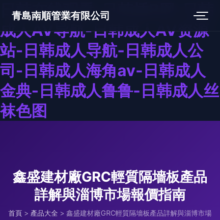
日韩在线观看-日韩插B网-日韩
青島南順管業有限公司
成人AV导航-日韩成人AV资源
站-日韩成人导航-日韩成人公
司-日韩成人海角av-日韩成人
金典-日韩成人鲁鲁-日韩成人丝
袜色图
鑫盛建材廠GRC輕質隔墻板產品
詳解與淄博市場報價指南
首頁
>
產品大全
>
鑫盛建材廠GRC輕質隔墻板產品詳解與淄博市場