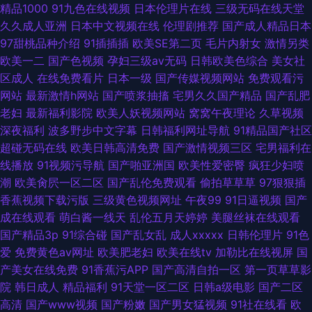
精品1000
91九色在线视频
日本伦理片在线
三级无码在线天堂
久久成人亚洲
日本中文视频在线
伦理剧推荐
国产成人精品日本
97甜桃品种介绍
91插插插
欧美SE第二页
毛片内射女
激情另类
欧美一二
国产色视频
孕妇三级av无码
日韩欧美色综合
美女社
区成人
在线免费看片
日本一级
国产传媒视频网站
免费观看污
网站
最新激情h网站
国产喷浆抽搐
宅男久久国产精品
国产乱肥
老妇
最新福利影院
欧美人妖视频网站
窝窝午夜理论
久草视频
深夜福利
波多野步中文字幕
日韩福利网址导航
91精品国产社区
超碰无码在线
欧美日韩高清免费
国产激情视频三区
宅男福利在
线播放
91视频污导航
国产啪亚洲国
欧美性爱密臀
疯狂少妇喷
潮
欧美肏屄一区二区
国产乱伦免费观看
偷拍草草草
97狠狠插
香蕉视频下载污版
三级黄色视频网址
午夜99
91日逼视频
国产
成在线观看
萌白酱一线天
乱伦五月天婷婷
美腿丝袜在线观看
国产精品3p
91综合碰
国产乱女乱
成人xxxxx
日韩伦理片
91色
爱
免费黄色av网址
欧美肥老妇
欧美在线tv
加勒比在线视屏
国
产美女在线免费
91香蕉污APP
国产高清自拍一区
第一页草草影
院
韩日成人
精品福利
91天堂一区二区
日韩a级电影
国产二区
高清
国产www视频
国产粉嫩
国产男女猛视频
91社在线看
欧