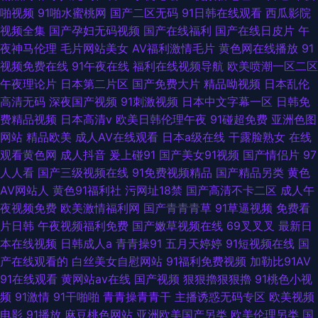
啪视频
91啪水蜜桃网
国产二区无码
91日韩在线观看
西瓜影院
视频全集
国产孕妇无码视频
国产在线福利
国产在线日皮片
午
夜神马伦理
毛片网站美女
AV福利激情毛片
黄色网在线播放
91
视频免费在线
91午夜在线
福利在线视频导航
欧美喷潮一区二区
午夜理论片
日本第二片区
国产免费大片
精品呦视频
日本乱伦
高清无码
深夜国产视频
91刺激视频
日本中文字幕一区
日韩免
费精品视频
日本高清v
欧美日韩伦理午夜
91碰超免费
亚洲色图
网站
精品欧美
成人AV在线观看
日本a级在线
干露脸熟女
在线
观看黄色网
成人抖音
爰上碰91
国产美女91视频
国产情侣片
97
人人看
国产三级视频在线
91免费视频精品
国产精品另类
黄色
AV网站人
黄色91福利社
污网址18禁
国产高清不卡二区
成人午
夜视频免费
欧美激情福利网
国产青青青草
91草逼视频
免费看
片日韩
午夜视频福利免费
国产嫩草视频在线
69叉叉叉
最新日
本在线视频
日韩成人a
青青操91
五月天婷婷
91短视频在线
国
产在线观看的
白丝美女自慰网站
91福利免费视频
加勒比91AV
91在线观看
黄网站av在线
国产视频
狠狠擼狠狠擼
91桃色小视
频
91激情
91干啪啪
青青操青青干
主播诱惑无码专区
欧美视频
电影
91播放
麻豆桃色网站
亚洲欧美国产另类
欧美伦理另类
国