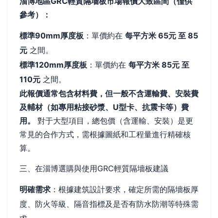
淄博地區GRC輕質隔墻板市場報價大致區間（僅供
參考）：
標準90mm厚度板
：單價約在
每平方米 65元 至 85
元
之間。
標準120mm厚度板
：單價約在
每平方米 85元 至
110元
之間。
此報價通常包含材料費，但一般不含運輸費、安裝費
及輔材（如專用粘接砂漿、U型卡、抗震卡等）費
用。
對于大型項目，總包價（含運輸、安裝）是更
常見的合作方式，需根據圖紙和工程量進行精確核
算。
三、在淄博選購與使用GRC輕質隔墻板建議
明確需求
：根據建筑設計要求，確定所需的隔墻板厚
度、防火等級、隔音指標及是否有防水防潮等特殊需