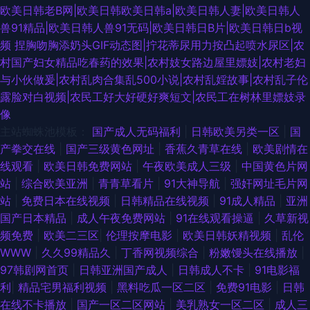
欧美日韩老B网|欧美日韩欧美日韩a|欧美日韩人妻|欧美日韩人
兽91精品|欧美日韩人兽91无码|欧美日韩日B片|欧美日韩日b视
频
捏胸吻胸添奶头GIF动态图|拧花蒂尿用力按凸起喷水尿区|农
村国产妇女精品吃春药的效果|农村妓女路边屋里嫖妓|农村老妇
与小伙做爰|农村乱肉合集乱500小说|农村乱婬故事|农村乱子伦
露脸对白视频|农民工好大好硬好爽短文|农民工在树林里嫖妓录
像
主站蜘蛛池模板：
国产成人无码福利
|
日韩欧美另类一区
|
国
产拳交在线
|
国产三级黄色网址
|
香蕉久青草在线
|
欧美剧情在
线观看
|
欧美日韩免费网站
|
午夜欧美成人三级
|
中国黄色片网
站
|
综合欧美亚洲
|
青青草看片
|
91大神导航
|
强奸网址毛片网
站
|
免费日本在线视频
|
日韩精品在线视频
|
91成人精品
|
亚洲
国产日本精品
|
成人午夜免费网站
|
91在线观看操逼
|
久草新视
频免费
|
欧美二三区
|
伦理按摩电影
|
欧美日韩妖精视频
|
乱伦
WWW
|
久久99精品久
|
丁香网视频综合
|
粉嫩馒头在线播放
|
97韩剧网首页
|
日韩亚洲国产成人
|
日韩成人不卡
|
91电影福
利
|
精品宅男福利视频
|
黑料吃瓜一区二区
|
免费91电影
|
日韩
在线不卡播放
|
国产一区二区网站
|
美乳熟女一区二区
|
成人三